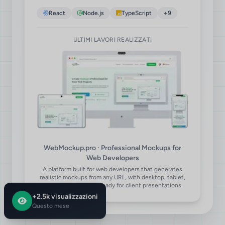
React
Node.js
TypeScript
+9
ULTIMI
LAVORI REALIZZATI
WebMockup.pro · Professional Mockups for
Web Developers
A platform built for web developers that generates
realistic mockups from any URL, with desktop, tablet,
and mobile captures ready for client presentations.
+2.5k visualizzazioni
Questo mese