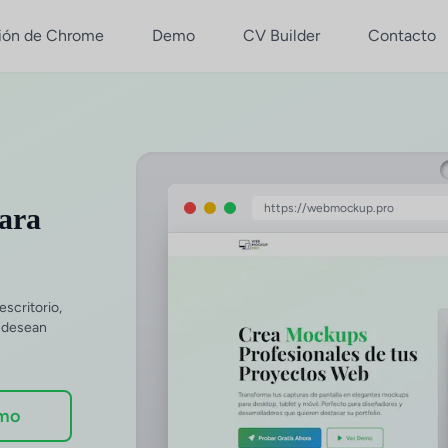
ión de Chrome
Demo
CV Builder
Contacto
https://webmockup.pro
para
scritorio,
e desean
mo