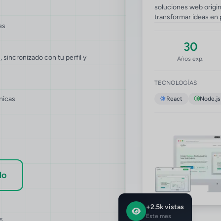
soluciones web origin
transformar ideas en 
es
30
 sincronizado con tu perfil y
Años exp.
TECNOLOGÍAS
nicas
React
Node.js
lo
+2.5k vistas
Este mes
s