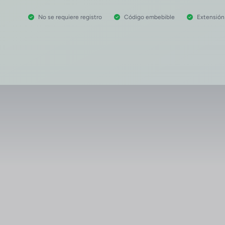
No se requiere registro
Código embebible
Extensió